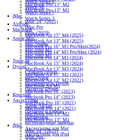
Watch Series 8
MacBook Pro 13" M2
Watch SE
MacBook Pro 13" M1
Watch Series 7
iMac
Watch Series 3
iMac 24" (2021)
AirPods
iMac Pro
MacBook
iMac (2019)
MacBook Air 15" M4 (2025)
Apple Mac
MacBook Air 13" M4 (2025)
Mac Studio
Macbook Pro 16" M3 Pro/Max(2024)
Mac mini M2
Macbook Pro 14" M3 Pro/Max (2024)
Mac mini M1
Macbook Pro 14" M3 (2024)
Trade-In
MacBook Air 15" M3 (2024)
Dyson
MacBook Air 13" M3 (2024)
Стайлер Dyson
MacBook Air 15" M2 (2023)
Фен Dyson
MacBook Air 13" M2 (2022)
Выпрямитель Dyson
MacBook Air M1
Пылесос Dyson
Macbook Pro 16" (2023)
Консоли
Macbook Pro 14" (2023)
Аксессуары
MacBook Pro 16" (2021)
Apple AirTag
MacBook Pro 14" (2021)
Питание и кабели
MacBook Pro 13" M2
Наушники
MacBook Pro 13" M1
Беспроводные зарядки
iMac
Аксессуары для Mac
iMac 24" (2021)
Аксессуары для iPad
iMac Pro
Apple TV