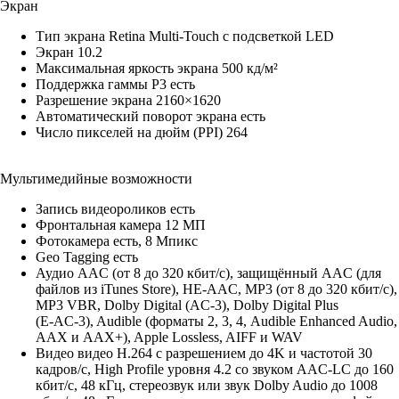
Экран
Тип экрана Retina Multi-Touch с подсветкой LED
Экран 10.2
Максимальная яркость экрана 500 кд/м²
Поддержка гаммы P3 есть
Разрешение экрана 2160×1620
Автоматический поворот экрана есть
Число пикселей на дюйм (PPI) 264
Мультимедийные возможности
Запись видеороликов есть
Фронтальная камера 12 МП
Фотокамера есть, 8 Мпикс
Geo Tagging есть
Аудио AAC (от 8 до 320 кбит/с), защищённый AAC (для
файлов из iTunes Store), HE‑AAC, MP3 (от 8 до 320 кбит/с),
MP3 VBR, Dolby Digital (AC‑3), Dolby Digital Plus
(E‑AC‑3), Audible (форматы 2, 3, 4, Audible Enhanced Audio,
AAX и AAX+), Apple Lossless, AIFF и WAV
Видео видео H.264 c разрешением до 4K и частотой 30
кадров/с, High Profile уровня 4.2 со звуком AAC‑LC до 160
кбит/с, 48 кГц, стереозвук или звук Dolby Audio до 1008