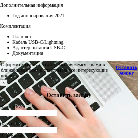
Дополнительная информация
Год анонсирования 2021
Комплектация
Планшет
Кабель USB‑C/Lightning
Адаптер питания USB‑C
Документация
Оформите заявку на сайте, мы свяжемся с вами в
Оставить
ближайшее время и ответим на все интересующие
заявку
вопросы.
×
Оставить заявку
Ваше имя
Ваш телефон
Ваш E-mail