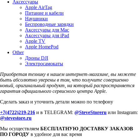
Аксессуары
Apple AirTag
Питание и кабели
Наушники
Беспроводные зарядки
Аксессуары для Mac
Аксессуары для iPad
Apple TV
Apple HomePod
Other
Дроны DJI
Электросамокаты
Приобретая технику в нашем интернет-магазине, вы можете
быть абсолютно уверены в том, что получите совершенно
новый, оригинальный продукт, на который распространяется
гарантия официального сервисного центра Apple.
Сделать заказ и уточнить детали можно по телефону
+7(4722)219-216
и в TELEGRAM:
@SteveStoreru
или Instagram:
@stevestore.ru
Мы осуществляем
БЕСПЛАТНУЮ ДОСТАВКУ ЗАКАЗОВ
ПО ГОРОДУ
в удобное для вас время