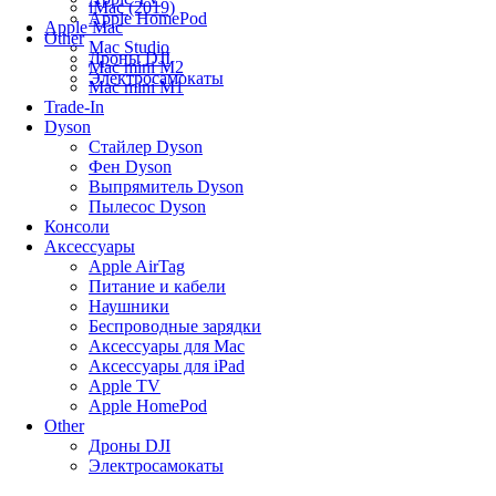
iMac (2019)
Apple HomePod
Apple Mac
Other
Mac Studio
Дроны DJI
Mac mini M2
Электросамокаты
Mac mini M1
Trade-In
Dyson
Стайлер Dyson
Фен Dyson
Выпрямитель Dyson
Пылесос Dyson
Консоли
Аксессуары
Apple AirTag
Питание и кабели
Наушники
Беспроводные зарядки
Аксессуары для Mac
Аксессуары для iPad
Apple TV
Apple HomePod
Other
Дроны DJI
Электросамокаты