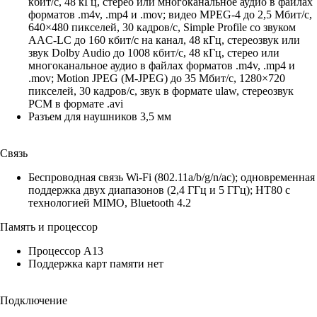
кбит/с, 48 кГц, стерео или многоканальное аудио в файлах
форматов .m4v, .mp4 и .mov; видео MPEG‑4 до 2,5 Мбит/с,
640×480 пикселей, 30 кадров/с, Simple Profile со звуком
AAC‑LC до 160 кбит/с на канал, 48 кГц, стереозвук или
звук Dolby Audio до 1008 кбит/с, 48 кГц, стерео или
многоканальное аудио в файлах форматов .m4v, .mp4 и
.mov; Motion JPEG (M‑JPEG) до 35 Мбит/с, 1280×720
пикселей, 30 кадров/с, звук в формате ulaw, стереозвук
PCM в формате .avi
Разъем для наушников 3,5 мм
Связь
Беспроводная связь Wi‑Fi (802.11a/b/g/n/ac); одновременная
поддержка двух диапазонов (2,4 ГГц и 5 ГГц); HT80 с
технологией MIMO, Bluetooth 4.2
Память и процессор
Процессор А13
Поддержка карт памяти нет
Подключение