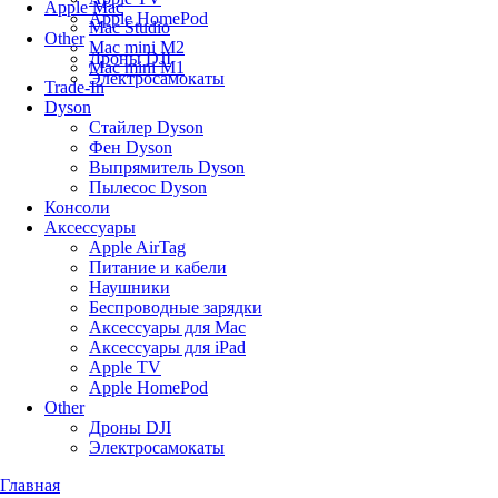
Apple Mac
Apple HomePod
Mac Studio
Other
Mac mini M2
Дроны DJI
Mac mini M1
Электросамокаты
Trade-In
Dyson
Стайлер Dyson
Фен Dyson
Выпрямитель Dyson
Пылесос Dyson
Консоли
Аксессуары
Apple AirTag
Питание и кабели
Наушники
Беспроводные зарядки
Аксессуары для Mac
Аксессуары для iPad
Apple TV
Apple HomePod
Other
Дроны DJI
Электросамокаты
Главная