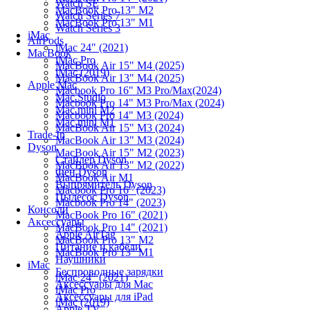
Watch SE
MacBook Pro 13" M2
Watch Series 7
MacBook Pro 13" M1
Watch Series 3
iMac
AirPods
iMac 24" (2021)
MacBook
iMac Pro
MacBook Air 15" M4 (2025)
iMac (2019)
MacBook Air 13" M4 (2025)
Apple Mac
Macbook Pro 16" M3 Pro/Max(2024)
Mac Studio
Macbook Pro 14" M3 Pro/Max (2024)
Mac mini M2
Macbook Pro 14" M3 (2024)
Mac mini M1
MacBook Air 15" M3 (2024)
Trade-In
MacBook Air 13" M3 (2024)
Dyson
MacBook Air 15" M2 (2023)
Стайлер Dyson
MacBook Air 13" M2 (2022)
Фен Dyson
MacBook Air M1
Выпрямитель Dyson
Macbook Pro 16" (2023)
Пылесос Dyson
Macbook Pro 14" (2023)
Консоли
MacBook Pro 16" (2021)
Аксессуары
MacBook Pro 14" (2021)
Apple AirTag
MacBook Pro 13" M2
Питание и кабели
MacBook Pro 13" M1
Наушники
iMac
Беспроводные зарядки
iMac 24" (2021)
Аксессуары для Mac
iMac Pro
Аксессуары для iPad
iMac (2019)
Apple TV