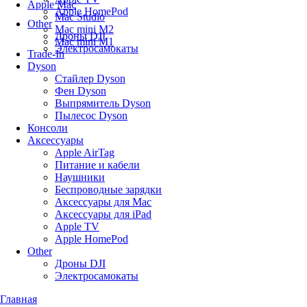
Apple Mac
Apple HomePod
Mac Studio
Other
Mac mini M2
Дроны DJI
Mac mini M1
Электросамокаты
Trade-In
Dyson
Стайлер Dyson
Фен Dyson
Выпрямитель Dyson
Пылесос Dyson
Консоли
Аксессуары
Apple AirTag
Питание и кабели
Наушники
Беспроводные зарядки
Аксессуары для Mac
Аксессуары для iPad
Apple TV
Apple HomePod
Other
Дроны DJI
Электросамокаты
Главная