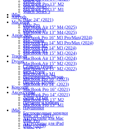
Watch SE
MacBook Pro 13" M2
Watch Series 7
MacBook Pro 13" M1
Watch Series 3
iMac
AirPods
iMac 24" (2021)
MacBook
iMac Pro
MacBook Air 15" M4 (2025)
iMac (2019)
MacBook Air 13" M4 (2025)
Apple Mac
Macbook Pro 16" M3 Pro/Max(2024)
Mac Studio
Macbook Pro 14" M3 Pro/Max (2024)
Mac mini M2
Macbook Pro 14" M3 (2024)
Mac mini M1
MacBook Air 15" M3 (2024)
Trade-In
MacBook Air 13" M3 (2024)
Dyson
MacBook Air 15" M2 (2023)
Стайлер Dyson
MacBook Air 13" M2 (2022)
Фен Dyson
MacBook Air M1
Выпрямитель Dyson
Macbook Pro 16" (2023)
Пылесос Dyson
Macbook Pro 14" (2023)
Консоли
MacBook Pro 16" (2021)
Аксессуары
MacBook Pro 14" (2021)
Apple AirTag
MacBook Pro 13" M2
Питание и кабели
MacBook Pro 13" M1
Наушники
iMac
Беспроводные зарядки
iMac 24" (2021)
Аксессуары для Mac
iMac Pro
Аксессуары для iPad
iMac (2019)
Apple TV