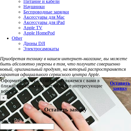
Питание и кабели
Наушники
Беспроводные зарядки
Аксессуары для Mac
Аксессуары для iPad
Apple TV
Apple HomePod
Other
Дроны DJI
Электросамокаты
Приобретая технику в нашем интернет-магазине, вы можете
быть абсолютно уверены в том, что получите совершенно
новый, оригинальный продукт, на который распространяется
гарантия официального сервисного центра Apple.
Оформите заявку на сайте, мы свяжемся с вами в
Оставить
ближайшее время и ответим на все интересующие
заявку
вопросы.
×
Оставить заявку
Ваше имя