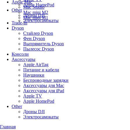
Apple Mac
Apple HomePod
Mac Studio
Other
Mac mini M2
Дроны DJI
Mac mini M1
Электросамокаты
Trade-In
Dyson
Стайлер Dyson
Фен Dyson
Выпрямитель Dyson
Пылесос Dyson
Консоли
Аксессуары
Apple AirTag
Питание и кабели
Наушники
Беспроводные зарядки
Аксессуары для Mac
Аксессуары для iPad
Apple TV
Apple HomePod
Other
Дроны DJI
Электросамокаты
Главная