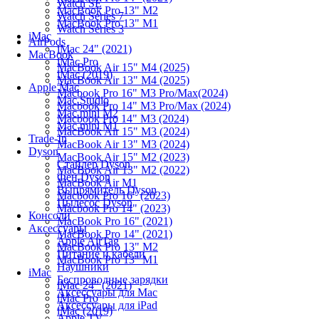
Watch SE
MacBook Pro 13" M2
Watch Series 7
MacBook Pro 13" M1
Watch Series 3
iMac
AirPods
iMac 24" (2021)
MacBook
iMac Pro
MacBook Air 15" M4 (2025)
iMac (2019)
MacBook Air 13" M4 (2025)
Apple Mac
Macbook Pro 16" M3 Pro/Max(2024)
Mac Studio
Macbook Pro 14" M3 Pro/Max (2024)
Mac mini M2
Macbook Pro 14" M3 (2024)
Mac mini M1
MacBook Air 15" M3 (2024)
Trade-In
MacBook Air 13" M3 (2024)
Dyson
MacBook Air 15" M2 (2023)
Стайлер Dyson
MacBook Air 13" M2 (2022)
Фен Dyson
MacBook Air M1
Выпрямитель Dyson
Macbook Pro 16" (2023)
Пылесос Dyson
Macbook Pro 14" (2023)
Консоли
MacBook Pro 16" (2021)
Аксессуары
MacBook Pro 14" (2021)
Apple AirTag
MacBook Pro 13" M2
Питание и кабели
MacBook Pro 13" M1
Наушники
iMac
Беспроводные зарядки
iMac 24" (2021)
Аксессуары для Mac
iMac Pro
Аксессуары для iPad
iMac (2019)
Apple TV