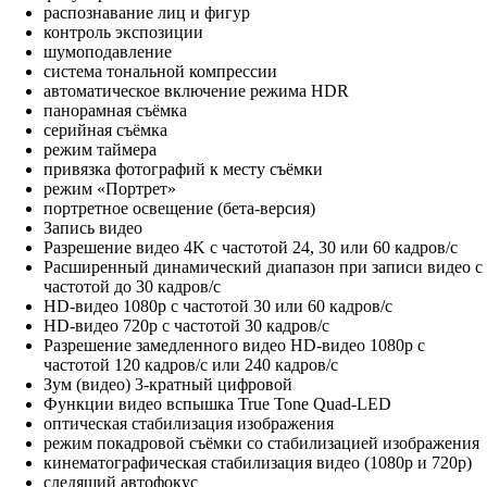
распознавание лиц и фигур
контроль экспозиции
шумоподавление
система тональной компрессии
автоматическое включение режима HDR
панорамная съёмка
серийная съëмка
режим таймера
привязка фотографий к месту съёмки
режим «Портрет»
портретное освещение (бета‑версия)
Запись видео
Разрешение видео 4K с частотой 24, 30 или 60 кадров/с
Расширенный динамический диапазон при записи видео с
частотой до 30 кадров/с
HD-видео 1080p с частотой 30 или 60 кадров/с
HD-видео 720p с частотой 30 кадров/с
Разрешение замедленного видео HD-видео 1080р c
частотой 120 кадров/с или 240 кадров/с
Зум (видео) 3-кратный цифровой
Функции видео вспышка True Tone Quad-LED
оптическая стабилизация изображения
режим покадровой съёмки со стабилизацией изображения
кинематографическая стабилизация видео (1080p и 720p)
следящий автофокус