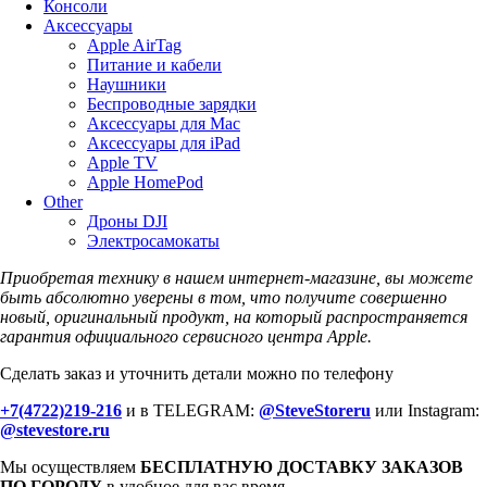
Консоли
Аксессуары
Apple AirTag
Питание и кабели
Наушники
Беспроводные зарядки
Аксессуары для Mac
Аксессуары для iPad
Apple TV
Apple HomePod
Other
Дроны DJI
Электросамокаты
Приобретая технику в нашем интернет-магазине, вы можете
быть абсолютно уверены в том, что получите совершенно
новый, оригинальный продукт, на который распространяется
гарантия официального сервисного центра Apple.
Сделать заказ и уточнить детали можно по телефону
+7(4722)219-216
и в TELEGRAM:
@SteveStoreru
или Instagram:
@stevestore.ru
Мы осуществляем
БЕСПЛАТНУЮ ДОСТАВКУ ЗАКАЗОВ
ПО ГОРОДУ
в удобное для вас время