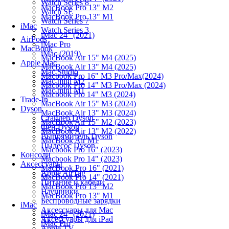
Watch Series 8
MacBook Pro 13" M2
Watch SE
MacBook Pro 13" M1
Watch Series 7
iMac
Watch Series 3
iMac 24" (2021)
AirPods
iMac Pro
MacBook
iMac (2019)
MacBook Air 15" M4 (2025)
Apple Mac
MacBook Air 13" M4 (2025)
Mac Studio
Macbook Pro 16" M3 Pro/Max(2024)
Mac mini M2
Macbook Pro 14" M3 Pro/Max (2024)
Mac mini M1
Macbook Pro 14" M3 (2024)
Trade-In
MacBook Air 15" M3 (2024)
Dyson
MacBook Air 13" M3 (2024)
Стайлер Dyson
MacBook Air 15" M2 (2023)
Фен Dyson
MacBook Air 13" M2 (2022)
Выпрямитель Dyson
MacBook Air M1
Пылесос Dyson
Macbook Pro 16" (2023)
Консоли
Macbook Pro 14" (2023)
Аксессуары
MacBook Pro 16" (2021)
Apple AirTag
MacBook Pro 14" (2021)
Питание и кабели
MacBook Pro 13" M2
Наушники
MacBook Pro 13" M1
Беспроводные зарядки
iMac
Аксессуары для Mac
iMac 24" (2021)
Аксессуары для iPad
iMac Pro
Apple TV