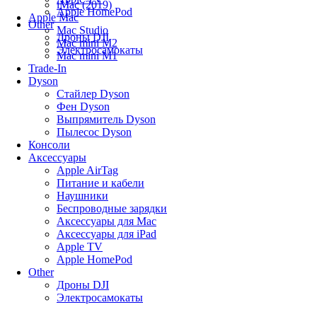
iMac (2019)
Apple HomePod
Apple Mac
Other
Mac Studio
Дроны DJI
Mac mini M2
Электросамокаты
Mac mini M1
Trade-In
Dyson
Стайлер Dyson
Фен Dyson
Выпрямитель Dyson
Пылесос Dyson
Консоли
Аксессуары
Apple AirTag
Питание и кабели
Наушники
Беспроводные зарядки
Аксессуары для Mac
Аксессуары для iPad
Apple TV
Apple HomePod
Other
Дроны DJI
Электросамокаты