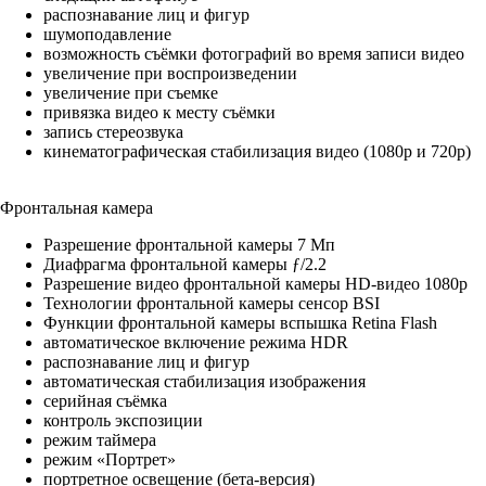
распознавание лиц и фигур
шумоподавление
возможность съёмки фотографий во время записи видео
увеличение при воспроизведении
увеличение при съемке
привязка видео к месту съёмки
запись стереозвука
кинемато­графическая стабилизация видео (1080p и 720p)
Фронтальная камера
Разрешение фронтальной камеры 7 Мп
Диафрагма фронтальной камеры ƒ/2.2
Разрешение видео фронтальной камеры HD-видео 1080p
Технологии фронтальной камеры сенсор BSI
Функции фронтальной камеры вспышка Retina Flash
автоматическое включение режима HDR
распознавание лиц и фигур
автоматическая стабилизация изображения
серийная съëмка
контроль экспозиции
режим таймера
режим «Портрет»
портретное освещение (бета-версия)