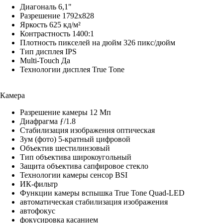
Диагональ 6,1"
Разрешение 1792x828
Яркость 625 кд/м²
Контрастность 1400:1
Плотность пикселей на дюйм 326 пикс/дюйм
Тип дисплея IPS
Multi-Touch Да
Технологии дисплея True Tone
Камера
Разрешение камеры 12 Мп
Диафрагма ƒ/1.8
Стабилизация изображения оптическая
Зум (фото) 5-кратный цифровой
Объектив шестилинзовый
Тип объектива широкоугольный
Защита объектива сапфировое стекло
Технологии камеры cенсор BSI
ИК-фильтр
Функции камеры вспышка True Tone Quad-LED
автоматическая стабилизация изображения
автофокус
фокусировка касанием