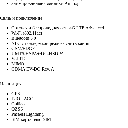
анимированные смайлики Animoji
Связь и подключение
Сотовая и беспроводная сеть 4G LTE Advanced
Wi-Fi (802.11​ac)
Bluetooth 5.0
NFC с поддержкой режима считывания
GSM/EDGE
UMTS/​HSPA+/​DC-HSDPA
VoLTE
MIMO
CDMA EV-DO Rev. A
Навигация
GPS
ГЛОНАСС
Galileo
QZSS
Разъём Lightning
SIM-карта nano-SIM