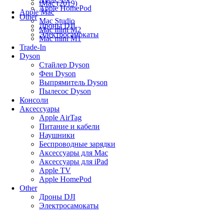
iMac (2019)
Apple HomePod
Apple Mac
Other
Mac Studio
Дроны DJI
Mac mini M2
Электросамокаты
Mac mini M1
Trade-In
Dyson
Стайлер Dyson
Фен Dyson
Выпрямитель Dyson
Пылесос Dyson
Консоли
Аксессуары
Apple AirTag
Питание и кабели
Наушники
Беспроводные зарядки
Аксессуары для Mac
Аксессуары для iPad
Apple TV
Apple HomePod
Other
Дроны DJI
Электросамокаты