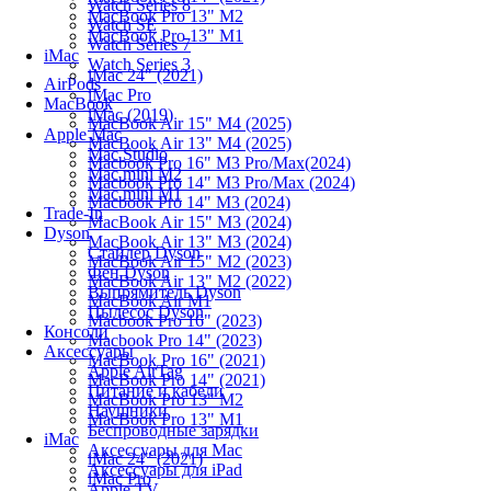
Watch Series 8
MacBook Pro 13" M2
Watch SE
MacBook Pro 13" M1
Watch Series 7
iMac
Watch Series 3
iMac 24" (2021)
AirPods
iMac Pro
MacBook
iMac (2019)
MacBook Air 15" M4 (2025)
Apple Mac
MacBook Air 13" M4 (2025)
Mac Studio
Macbook Pro 16" M3 Pro/Max(2024)
Mac mini M2
Macbook Pro 14" M3 Pro/Max (2024)
Mac mini M1
Macbook Pro 14" M3 (2024)
Trade-In
MacBook Air 15" M3 (2024)
Dyson
MacBook Air 13" M3 (2024)
Стайлер Dyson
MacBook Air 15" M2 (2023)
Фен Dyson
MacBook Air 13" M2 (2022)
Выпрямитель Dyson
MacBook Air M1
Пылесос Dyson
Macbook Pro 16" (2023)
Консоли
Macbook Pro 14" (2023)
Аксессуары
MacBook Pro 16" (2021)
Apple AirTag
MacBook Pro 14" (2021)
Питание и кабели
MacBook Pro 13" M2
Наушники
MacBook Pro 13" M1
Беспроводные зарядки
iMac
Аксессуары для Mac
iMac 24" (2021)
Аксессуары для iPad
iMac Pro
Apple TV