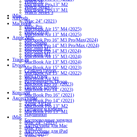
Watch SE
MacBook Pro 13" M2
Watch Series 7
MacBook Pro 13" M1
Watch Series 3
iMac
AirPods
iMac 24" (2021)
MacBook
iMac Pro
MacBook Air 15" M4 (2025)
iMac (2019)
MacBook Air 13" M4 (2025)
Apple Mac
Macbook Pro 16" M3 Pro/Max(2024)
Mac Studio
Macbook Pro 14" M3 Pro/Max (2024)
Mac mini M2
Macbook Pro 14" M3 (2024)
Mac mini M1
MacBook Air 15" M3 (2024)
Trade-In
MacBook Air 13" M3 (2024)
Dyson
MacBook Air 15" M2 (2023)
Стайлер Dyson
MacBook Air 13" M2 (2022)
Фен Dyson
MacBook Air M1
Выпрямитель Dyson
Macbook Pro 16" (2023)
Пылесос Dyson
Macbook Pro 14" (2023)
Консоли
MacBook Pro 16" (2021)
Аксессуары
MacBook Pro 14" (2021)
Apple AirTag
MacBook Pro 13" M2
Питание и кабели
MacBook Pro 13" M1
Наушники
iMac
Беспроводные зарядки
iMac 24" (2021)
Аксессуары для Mac
iMac Pro
Аксессуары для iPad
iMac (2019)
Apple TV