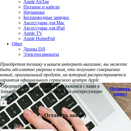
Apple AirTag
Питание и кабели
Наушники
Беспроводные зарядки
Аксессуары для Mac
Аксессуары для iPad
Apple TV
Apple HomePod
Other
Дроны DJI
Электросамокаты
Приобретая технику в нашем интернет-магазине, вы можете
быть абсолютно уверены в том, что получите совершенно
новый, оригинальный продукт, на который распространяется
гарантия официального сервисного центра Apple.
Оформите заявку на сайте, мы свяжемся с вами в
Оставить
ближайшее время и ответим на все интересующие
заявку
вопросы.
×
Оставить заявку
Ваше имя