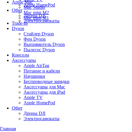
Apple Mac
Apple HomePod
Mac Studio
Other
Mac mini M2
Дроны DJI
Mac mini M1
Электросамокаты
Trade-In
Dyson
Стайлер Dyson
Фен Dyson
Выпрямитель Dyson
Пылесос Dyson
Консоли
Аксессуары
Apple AirTag
Питание и кабели
Наушники
Беспроводные зарядки
Аксессуары для Mac
Аксессуары для iPad
Apple TV
Apple HomePod
Other
Дроны DJI
Электросамокаты
Главная