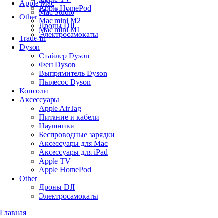
Apple Mac
Apple HomePod
Mac Studio
Other
Mac mini M2
Дроны DJI
Mac mini M1
Электросамокаты
Trade-In
Dyson
Стайлер Dyson
Фен Dyson
Выпрямитель Dyson
Пылесос Dyson
Консоли
Аксессуары
Apple AirTag
Питание и кабели
Наушники
Беспроводные зарядки
Аксессуары для Mac
Аксессуары для iPad
Apple TV
Apple HomePod
Other
Дроны DJI
Электросамокаты
Главная