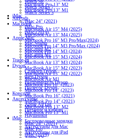
Watch SE
MacBook Pro 13" M2
Watch Series 7
MacBook Pro 13" M1
Watch Series 3
iMac
AirPods
iMac 24" (2021)
MacBook
iMac Pro
MacBook Air 15" M4 (2025)
iMac (2019)
MacBook Air 13" M4 (2025)
Apple Mac
Macbook Pro 16" M3 Pro/Max(2024)
Mac Studio
Macbook Pro 14" M3 Pro/Max (2024)
Mac mini M2
Macbook Pro 14" M3 (2024)
Mac mini M1
MacBook Air 15" M3 (2024)
Trade-In
MacBook Air 13" M3 (2024)
Dyson
MacBook Air 15" M2 (2023)
Стайлер Dyson
MacBook Air 13" M2 (2022)
Фен Dyson
MacBook Air M1
Выпрямитель Dyson
Macbook Pro 16" (2023)
Пылесос Dyson
Macbook Pro 14" (2023)
Консоли
MacBook Pro 16" (2021)
Аксессуары
MacBook Pro 14" (2021)
Apple AirTag
MacBook Pro 13" M2
Питание и кабели
MacBook Pro 13" M1
Наушники
iMac
Беспроводные зарядки
iMac 24" (2021)
Аксессуары для Mac
iMac Pro
Аксессуары для iPad
iMac (2019)
Apple TV