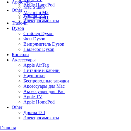
Apple Mac
Apple HomePod
Mac Studio
Other
Mac mini M2
Дроны DJI
Mac mini M1
Электросамокаты
Trade-In
Dyson
Стайлер Dyson
Фен Dyson
Выпрямитель Dyson
Пылесос Dyson
Консоли
Аксессуары
Apple AirTag
Питание и кабели
Наушники
Беспроводные зарядки
Аксессуары для Mac
Аксессуары для iPad
Apple TV
Apple HomePod
Other
Дроны DJI
Электросамокаты
Главная