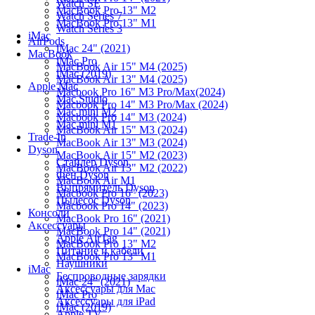
Watch SE
MacBook Pro 13" M2
Watch Series 7
MacBook Pro 13" M1
Watch Series 3
iMac
AirPods
iMac 24" (2021)
MacBook
iMac Pro
MacBook Air 15" M4 (2025)
iMac (2019)
MacBook Air 13" M4 (2025)
Apple Mac
Macbook Pro 16" M3 Pro/Max(2024)
Mac Studio
Macbook Pro 14" M3 Pro/Max (2024)
Mac mini M2
Macbook Pro 14" M3 (2024)
Mac mini M1
MacBook Air 15" M3 (2024)
Trade-In
MacBook Air 13" M3 (2024)
Dyson
MacBook Air 15" M2 (2023)
Стайлер Dyson
MacBook Air 13" M2 (2022)
Фен Dyson
MacBook Air M1
Выпрямитель Dyson
Macbook Pro 16" (2023)
Пылесос Dyson
Macbook Pro 14" (2023)
Консоли
MacBook Pro 16" (2021)
Аксессуары
MacBook Pro 14" (2021)
Apple AirTag
MacBook Pro 13" M2
Питание и кабели
MacBook Pro 13" M1
Наушники
iMac
Беспроводные зарядки
iMac 24" (2021)
Аксессуары для Mac
iMac Pro
Аксессуары для iPad
iMac (2019)
Apple TV