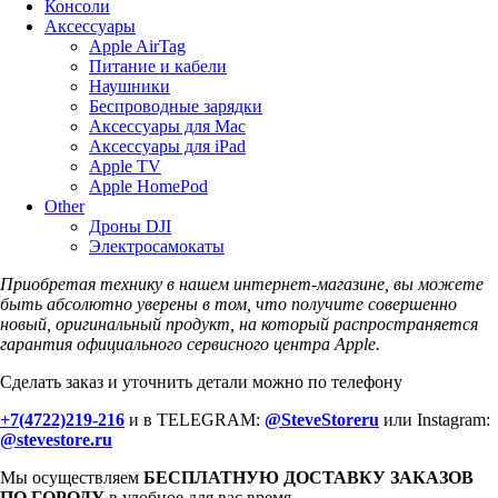
Консоли
Аксессуары
Apple AirTag
Питание и кабели
Наушники
Беспроводные зарядки
Аксессуары для Mac
Аксессуары для iPad
Apple TV
Apple HomePod
Other
Дроны DJI
Электросамокаты
Приобретая технику в нашем интернет-магазине, вы можете
быть абсолютно уверены в том, что получите совершенно
новый, оригинальный продукт, на который распространяется
гарантия официального сервисного центра Apple.
Сделать заказ и уточнить детали можно по телефону
+7(4722)219-216
и в TELEGRAM:
@SteveStoreru
или Instagram:
@stevestore.ru
Мы осуществляем
БЕСПЛАТНУЮ ДОСТАВКУ ЗАКАЗОВ
ПО ГОРОДУ
в удобное для вас время