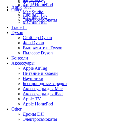
iMac (2019)
Apple HomePod
Apple Mac
Other
Mac Studio
Дроны DJI
Mac mini M2
Электросамокаты
Mac mini M1
Trade-In
Dyson
Стайлер Dyson
Фен Dyson
Выпрямитель Dyson
Пылесос Dyson
Консоли
Аксессуары
Apple AirTag
Питание и кабели
Наушники
Беспроводные зарядки
Аксессуары для Mac
Аксессуары для iPad
Apple TV
Apple HomePod
Other
Дроны DJI
Электросамокаты