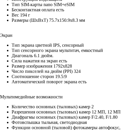
Тип SIM-карты nano SIM+eSIM
Бесконтактная оплата есть
Вес 194 г
Размеры (ШxВxТ) 75.7x150.9x8.3 мм
Экран
Тип экрана цветной IPS, сенсорный
Тип сенсорного экрана мультитач, емкостный
Диагональ 6.1 дюйм.
Сила нажатия на экран есть
Размер изображения 1792x828
Число пикселей на дюйм (PPI) 324
Соотношение сторон 19.5:9
Автоматический поворот экрана есть
Мультимедийные возможности
Количество основных (тыловых) камер 2
Разрешения основных (тыловых) камер 12 МП, 12 МП
Диафрагмы основных (тыловых) камер F/2.40, F/1.80
Фотовспышка тыльная, светодиодная
Функции основной (тыловой) фотокамеры автофокус,