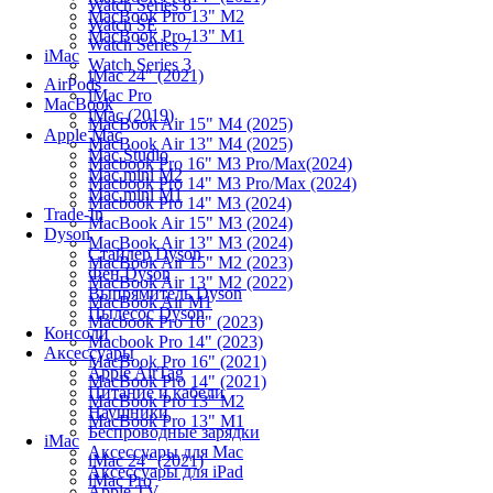
Watch Series 8
MacBook Pro 13" M2
Watch SE
MacBook Pro 13" M1
Watch Series 7
iMac
Watch Series 3
iMac 24" (2021)
AirPods
iMac Pro
MacBook
iMac (2019)
MacBook Air 15" M4 (2025)
Apple Mac
MacBook Air 13" M4 (2025)
Mac Studio
Macbook Pro 16" M3 Pro/Max(2024)
Mac mini M2
Macbook Pro 14" M3 Pro/Max (2024)
Mac mini M1
Macbook Pro 14" M3 (2024)
Trade-In
MacBook Air 15" M3 (2024)
Dyson
MacBook Air 13" M3 (2024)
Стайлер Dyson
MacBook Air 15" M2 (2023)
Фен Dyson
MacBook Air 13" M2 (2022)
Выпрямитель Dyson
MacBook Air M1
Пылесос Dyson
Macbook Pro 16" (2023)
Консоли
Macbook Pro 14" (2023)
Аксессуары
MacBook Pro 16" (2021)
Apple AirTag
MacBook Pro 14" (2021)
Питание и кабели
MacBook Pro 13" M2
Наушники
MacBook Pro 13" M1
Беспроводные зарядки
iMac
Аксессуары для Mac
iMac 24" (2021)
Аксессуары для iPad
iMac Pro
Apple TV