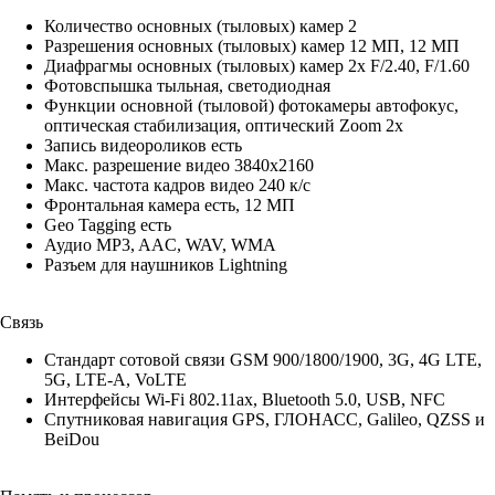
Количество основных (тыловых) камер 2
Разрешения основных (тыловых) камер 12 МП, 12 МП
Диафрагмы основных (тыловых) камер 2x F/2.40, F/1.60
Фотовспышка тыльная, светодиодная
Функции основной (тыловой) фотокамеры автофокус,
оптическая стабилизация, оптический Zoom 2x
Запись видеороликов есть
Макс. разрешение видео 3840x2160
Макс. частота кадров видео 240 к/с
Фронтальная камера есть, 12 МП
Geo Tagging есть
Аудио MP3, AAC, WAV, WMA
Разъем для наушников Lightning
Связь
Стандарт сотовой связи GSM 900/1800/1900, 3G, 4G LTE,
5G, LTE-A, VoLTE
Интерфейсы Wi-Fi 802.11ax, Bluetooth 5.0, USB, NFC
Спутниковая навигация GPS, ГЛОНАСС, Galileo, QZSS и
BeiDou