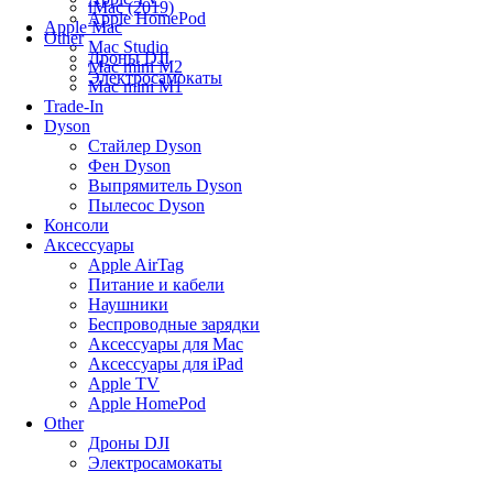
iMac (2019)
Apple HomePod
Apple Mac
Other
Mac Studio
Дроны DJI
Mac mini M2
Электросамокаты
Mac mini M1
Trade-In
Dyson
Стайлер Dyson
Фен Dyson
Выпрямитель Dyson
Пылесос Dyson
Консоли
Аксессуары
Apple AirTag
Питание и кабели
Наушники
Беспроводные зарядки
Аксессуары для Mac
Аксессуары для iPad
Apple TV
Apple HomePod
Other
Дроны DJI
Электросамокаты