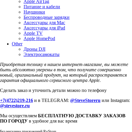
Apple AirTag
Питание и кабели
Наушники
Беспроводные зарядки
Аксессуары для Mac
Аксессуары для iPad
Apple TV
Apple HomePod
Other
Дроны DJI
Электросамокаты
Приобретая технику в нашем интернет-магазине, вы можете
быть абсолютно уверены в том, что получите совершенно
новый, оригинальный продукт, на который распространяется
гарантия официального сервисного центра Apple.
Сделать заказ и уточнить детали можно по телефону
+7(4722)219-216
и в TELEGRAM:
@SteveStoreru
или Instagram:
@stevestore.ru
Мы осуществляем
БЕСПЛАТНУЮ ДОСТАВКУ ЗАКАЗОВ
ПО ГОРОДУ
в удобное для вас время
Без магазина приложений RuStore