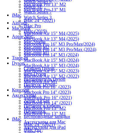
Watch Series 8
MacBook Pro 13" M2
Watch SE
MacBook Pro 13" M1
Watch Series 7
iMac
Watch Series 3
iMac 24" (2021)
AirPods
iMac Pro
MacBook
iMac (2019)
MacBook Air 15" M4 (2025)
Apple Mac
MacBook Air 13" M4 (2025)
Mac Studio
Macbook Pro 16" M3 Pro/Max(2024)
Mac mini M2
Macbook Pro 14" M3 Pro/Max (2024)
Mac mini M1
Macbook Pro 14" M3 (2024)
Trade-In
MacBook Air 15" M3 (2024)
Dyson
MacBook Air 13" M3 (2024)
Стайлер Dyson
MacBook Air 15" M2 (2023)
Фен Dyson
MacBook Air 13" M2 (2022)
Выпрямитель Dyson
MacBook Air M1
Пылесос Dyson
Macbook Pro 16" (2023)
Консоли
Macbook Pro 14" (2023)
Аксессуары
MacBook Pro 16" (2021)
Apple AirTag
MacBook Pro 14" (2021)
Питание и кабели
MacBook Pro 13" M2
Наушники
MacBook Pro 13" M1
Беспроводные зарядки
iMac
Аксессуары для Mac
iMac 24" (2021)
Аксессуары для iPad
iMac Pro
Apple TV