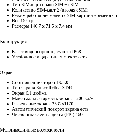
Тип SIM-карты nano SIM + eSIM
Количество SIM-карт 2 (вторая eSIM)
Режим работы нескольких SIM-карт попеременный
Вес 162 гр
Размеры 146,7 x 71,5 x 7,4 мм
Конструкция
Класс водонепроницаемости IP68
Устойчивое к царапинам стекло есть
Экран
Соотношение сторон 19.5:9
Тип экрана Super Retina XDR
Экран 6,1 дюйма
Максимальная яркость экрана 1200 кд/м
Разрешение экрана 2532×1170
Автоматический поворот экрана есть
Число пикселей на дюйм (PPI) 460
Мультимедийные возможности