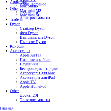
Apple Mac
Apple HomePod
Mac Studio
Other
Mac mini M2
Дроны DJI
Mac mini M1
Электросамокаты
Trade-In
Dyson
Стайлер Dyson
Фен Dyson
Выпрямитель Dyson
Пылесос Dyson
Консоли
Аксессуары
Apple AirTag
Питание и кабели
Наушники
Беспроводные зарядки
Аксессуары для Mac
Аксессуары для iPad
Apple TV
Apple HomePod
Other
Дроны DJI
Электросамокаты
Главная