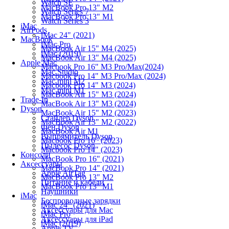
Watch SE
MacBook Pro 13" M2
Watch Series 7
MacBook Pro 13" M1
Watch Series 3
iMac
AirPods
iMac 24" (2021)
MacBook
iMac Pro
MacBook Air 15" M4 (2025)
iMac (2019)
MacBook Air 13" M4 (2025)
Apple Mac
Macbook Pro 16" M3 Pro/Max(2024)
Mac Studio
Macbook Pro 14" M3 Pro/Max (2024)
Mac mini M2
Macbook Pro 14" M3 (2024)
Mac mini M1
MacBook Air 15" M3 (2024)
Trade-In
MacBook Air 13" M3 (2024)
Dyson
MacBook Air 15" M2 (2023)
Стайлер Dyson
MacBook Air 13" M2 (2022)
Фен Dyson
MacBook Air M1
Выпрямитель Dyson
Macbook Pro 16" (2023)
Пылесос Dyson
Macbook Pro 14" (2023)
Консоли
MacBook Pro 16" (2021)
Аксессуары
MacBook Pro 14" (2021)
Apple AirTag
MacBook Pro 13" M2
Питание и кабели
MacBook Pro 13" M1
Наушники
iMac
Беспроводные зарядки
iMac 24" (2021)
Аксессуары для Mac
iMac Pro
Аксессуары для iPad
iMac (2019)
Apple TV