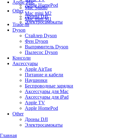
Apple Mac
Apple HomePod
Mac Studio
Other
Mac mini M2
Дроны DJI
Mac mini M1
Электросамокаты
Trade-In
Dyson
Стайлер Dyson
Фен Dyson
Выпрямитель Dyson
Пылесос Dyson
Консоли
Аксессуары
Apple AirTag
Питание и кабели
Наушники
Беспроводные зарядки
Аксессуары для Mac
Аксессуары для iPad
Apple TV
Apple HomePod
Other
Дроны DJI
Электросамокаты
Главная