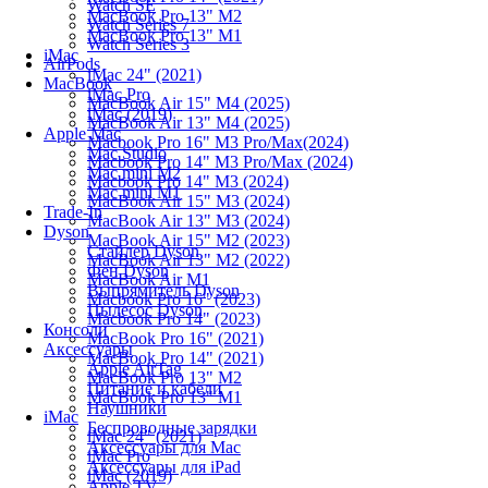
Watch SE
MacBook Pro 13" M2
Watch Series 7
MacBook Pro 13" M1
Watch Series 3
iMac
AirPods
iMac 24" (2021)
MacBook
iMac Pro
MacBook Air 15" M4 (2025)
iMac (2019)
MacBook Air 13" M4 (2025)
Apple Mac
Macbook Pro 16" M3 Pro/Max(2024)
Mac Studio
Macbook Pro 14" M3 Pro/Max (2024)
Mac mini M2
Macbook Pro 14" M3 (2024)
Mac mini M1
MacBook Air 15" M3 (2024)
Trade-In
MacBook Air 13" M3 (2024)
Dyson
MacBook Air 15" M2 (2023)
Стайлер Dyson
MacBook Air 13" M2 (2022)
Фен Dyson
MacBook Air M1
Выпрямитель Dyson
Macbook Pro 16" (2023)
Пылесос Dyson
Macbook Pro 14" (2023)
Консоли
MacBook Pro 16" (2021)
Аксессуары
MacBook Pro 14" (2021)
Apple AirTag
MacBook Pro 13" M2
Питание и кабели
MacBook Pro 13" M1
Наушники
iMac
Беспроводные зарядки
iMac 24" (2021)
Аксессуары для Mac
iMac Pro
Аксессуары для iPad
iMac (2019)
Apple TV