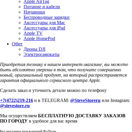
Apple AirTag
Питание и кабели
Наушники
Беспроводные зарядки
Аксессуары для Mac
Аксессуары для iPad
Apple TV
Apple HomePod
Other
Дроны DJI
Электросамокаты
Приобретая технику в нашем интернет-магазине, вы можете
быть абсолютно уверены в том, что получите совершенно
новый, оригинальный продукт, на который распространяется
гарантия официального сервисного центра Apple.
Сделать заказ и уточнить детали можно по телефону
+7(4722)219-216
и в TELEGRAM:
@SteveStoreru
или Instagram:
@stevestore.ru
Мы осуществляем
БЕСПЛАТНУЮ ДОСТАВКУ ЗАКАЗОВ
ПО ГОРОДУ
в удобное для вас время
Без магазина приложений RuStore