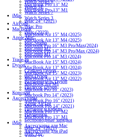
Watch Series 8
MacBook Pro 13" M2
Watch SE
MacBook Pro 13" M1
Watch Series 7
iMac
Watch Series 3
iMac 24" (2021)
AirPods
iMac Pro
MacBook
iMac (2019)
MacBook Air 15" M4 (2025)
Apple Mac
MacBook Air 13" M4 (2025)
Mac Studio
Macbook Pro 16" M3 Pro/Max(2024)
Mac mini M2
Macbook Pro 14" M3 Pro/Max (2024)
Mac mini M1
Macbook Pro 14" M3 (2024)
Trade-In
MacBook Air 15" M3 (2024)
Dyson
MacBook Air 13" M3 (2024)
Стайлер Dyson
MacBook Air 15" M2 (2023)
Фен Dyson
MacBook Air 13" M2 (2022)
Выпрямитель Dyson
MacBook Air M1
Пылесос Dyson
Macbook Pro 16" (2023)
Консоли
Macbook Pro 14" (2023)
Аксессуары
MacBook Pro 16" (2021)
Apple AirTag
MacBook Pro 14" (2021)
Питание и кабели
MacBook Pro 13" M2
Наушники
MacBook Pro 13" M1
Беспроводные зарядки
iMac
Аксессуары для Mac
iMac 24" (2021)
Аксессуары для iPad
iMac Pro
Apple TV