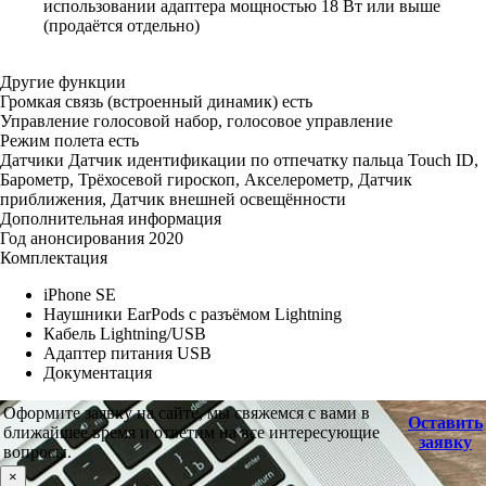
использовании адаптера мощностью 18 Вт или выше
(продаётся отдельно)
Другие функции
Громкая связь (встроенный динамик) есть
Управление голосовой набор, голосовое управление
Режим полета есть
Датчики Датчик идентификации по отпечатку пальца Touch ID,
Барометр, Трёхосевой гироскоп, Акселерометр, Датчик
приближения, Датчик внешней освещённости
Дополнительная информация
Год анонсирования 2020
Комплектация
iPhone SE
Наушники EarPods с разъёмом Lightning
Кабель Lightning/USB
Адаптер питания USB
Документация
Оформите заявку на сайте, мы свяжемся с вами в
Оставить
ближайшее время и ответим на все интересующие
заявку
вопросы.
×