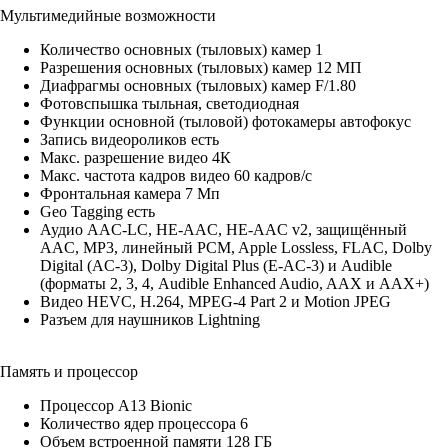
Мультимедийные возможности
Количество основных (тыловых) камер 1
Разрешения основных (тыловых) камер 12 МП
Диафрагмы основных (тыловых) камер F/1.80
Фотовспышка тыльная, светодиодная
Функции основной (тыловой) фотокамеры автофокус
Запись видеороликов есть
Макс. разрешение видео 4К
Макс. частота кадров видео 60 кадров/с
Фронтальная камера 7 Мп
Geo Tagging есть
Аудио AAC‑LC, HE‑AAC, HE‑AAC v2, защищённый
AAC, MP3, линейный PCM, Apple Lossless, FLAC, Dolby
Digital (AC‑3), Dolby Digital Plus (E‑AC‑3) и Audible
(форматы 2, 3, 4, Audible Enhanced Audio, AAX и AAX+)
Видео HEVC, H.264, MPEG‑4 Part 2 и Motion JPEG
Разъем для наушников Lightning
Память и процессор
Процессор A13 Bionic
Количество ядер процессора 6
Объем встроенной памяти 128 ГБ