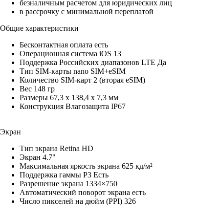
безналичным расчетом для юридических лиц
в рассрочку с минимальной переплатой
Общие характеристики
Бесконтактная оплата есть
Операционная система iOS 13
Поддержка Российских диапазонов LTE Да
Тип SIM-карты nano SIM+eSIM
Количество SIM-карт 2 (вторая eSIM)
Вес 148 гр
Размеры 67,3 x 138,4 x 7,3 мм
Конструкция Влагозащита IP67
Экран
Тип экрана Retina HD
Экран 4.7"
Максимальная яркость экрана 625 кд/м²
Поддержка гаммы P3 Есть
Разрешение экрана 1334×750
Автоматический поворот экрана есть
Число пикселей на дюйм (PPI) 326