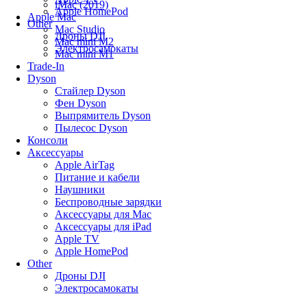
iMac (2019)
Apple HomePod
Apple Mac
Other
Mac Studio
Дроны DJI
Mac mini M2
Электросамокаты
Mac mini M1
Trade-In
Dyson
Стайлер Dyson
Фен Dyson
Выпрямитель Dyson
Пылесос Dyson
Консоли
Аксессуары
Apple AirTag
Питание и кабели
Наушники
Беспроводные зарядки
Аксессуары для Mac
Аксессуары для iPad
Apple TV
Apple HomePod
Other
Дроны DJI
Электросамокаты