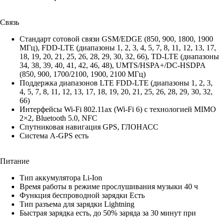
Связь
Стандарт сотовой связи GSM/EDGE (850, 900, 1800, 1900
МГц), FDD‑LTE (диапазоны 1, 2, 3, 4, 5, 7, 8, 11, 12, 13, 17,
18, 19, 20, 21, 25, 26, 28, 29, 30, 32, 66), TD‑LTE (диапазоны
34, 38, 39, 40, 41, 42, 46, 48), UMTS/HSPA+/DC‑HSDPA
(850, 900, 1700/2100, 1900, 2100 МГц)
Поддержка диапазонов LTE FDD‑LTE (диапазоны 1, 2, 3,
4, 5, 7, 8, 11, 12, 13, 17, 18, 19, 20, 21, 25, 26, 28, 29, 30, 32,
66)
Интерфейсы Wi‑Fi 802.11ax (Wi‑Fi 6) с технологией MIMO
2×2, Bluetooth 5.0, NFC
Спутниковая навигация GPS, ГЛОНАСС
Система A-GPS есть
Питание
Тип аккумулятора Li-Ion
Время работы в режиме прослушивания музыки 40 ч
Функция беспроводной зарядки Есть
Тип разъема для зарядки Lightning
Быстрая зарядка есть, до 50% заряда за 30 минут при