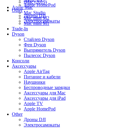
iMac (2019)
Apple HomePod
Apple Mac
Other
Mac Studio
Дроны DJI
Mac mini M2
Электросамокаты
Mac mini M1
Trade-In
Dyson
Стайлер Dyson
Фен Dyson
Выпрямитель Dyson
Пылесос Dyson
Консоли
Аксессуары
Apple AirTag
Питание и кабели
Наушники
Беспроводные зарядки
Аксессуары для Mac
Аксессуары для iPad
Apple TV
Apple HomePod
Other
Дроны DJI
Электросамокаты