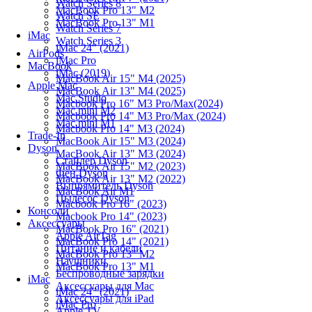
Watch Series 8
MacBook Pro 13" M2
Watch SE
MacBook Pro 13" M1
Watch Series 7
iMac
Watch Series 3
iMac 24" (2021)
AirPods
iMac Pro
MacBook
iMac (2019)
MacBook Air 15" M4 (2025)
Apple Mac
MacBook Air 13" M4 (2025)
Mac Studio
Macbook Pro 16" M3 Pro/Max(2024)
Mac mini M2
Macbook Pro 14" M3 Pro/Max (2024)
Mac mini M1
Macbook Pro 14" M3 (2024)
Trade-In
MacBook Air 15" M3 (2024)
Dyson
MacBook Air 13" M3 (2024)
Стайлер Dyson
MacBook Air 15" M2 (2023)
Фен Dyson
MacBook Air 13" M2 (2022)
Выпрямитель Dyson
MacBook Air M1
Пылесос Dyson
Macbook Pro 16" (2023)
Консоли
Macbook Pro 14" (2023)
Аксессуары
MacBook Pro 16" (2021)
Apple AirTag
MacBook Pro 14" (2021)
Питание и кабели
MacBook Pro 13" M2
Наушники
MacBook Pro 13" M1
Беспроводные зарядки
iMac
Аксессуары для Mac
iMac 24" (2021)
Аксессуары для iPad
iMac Pro
Apple TV