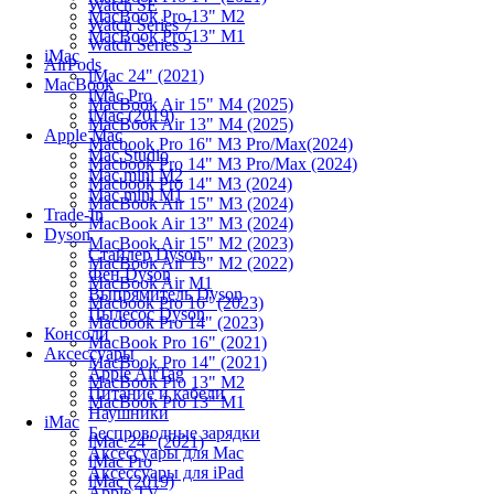
Watch SE
MacBook Pro 13" M2
Watch Series 7
MacBook Pro 13" M1
Watch Series 3
iMac
AirPods
iMac 24" (2021)
MacBook
iMac Pro
MacBook Air 15" M4 (2025)
iMac (2019)
MacBook Air 13" M4 (2025)
Apple Mac
Macbook Pro 16" M3 Pro/Max(2024)
Mac Studio
Macbook Pro 14" M3 Pro/Max (2024)
Mac mini M2
Macbook Pro 14" M3 (2024)
Mac mini M1
MacBook Air 15" M3 (2024)
Trade-In
MacBook Air 13" M3 (2024)
Dyson
MacBook Air 15" M2 (2023)
Стайлер Dyson
MacBook Air 13" M2 (2022)
Фен Dyson
MacBook Air M1
Выпрямитель Dyson
Macbook Pro 16" (2023)
Пылесос Dyson
Macbook Pro 14" (2023)
Консоли
MacBook Pro 16" (2021)
Аксессуары
MacBook Pro 14" (2021)
Apple AirTag
MacBook Pro 13" M2
Питание и кабели
MacBook Pro 13" M1
Наушники
iMac
Беспроводные зарядки
iMac 24" (2021)
Аксессуары для Mac
iMac Pro
Аксессуары для iPad
iMac (2019)
Apple TV