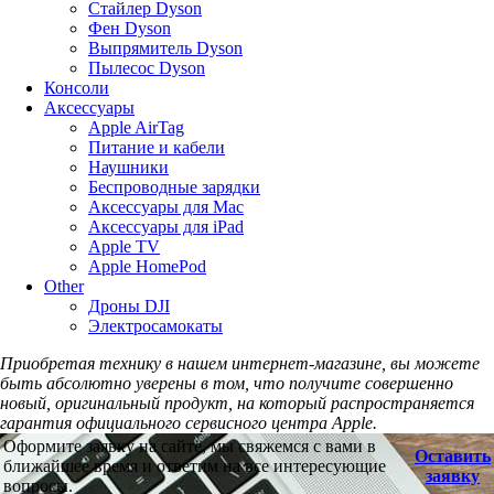
Стайлер Dyson
Фен Dyson
Выпрямитель Dyson
Пылесос Dyson
Консоли
Аксессуары
Apple AirTag
Питание и кабели
Наушники
Беспроводные зарядки
Аксессуары для Mac
Аксессуары для iPad
Apple TV
Apple HomePod
Other
Дроны DJI
Электросамокаты
Приобретая технику в нашем интернет-магазине, вы можете
быть абсолютно уверены в том, что получите совершенно
новый, оригинальный продукт, на который распространяется
гарантия официального сервисного центра Apple.
Оформите заявку на сайте, мы свяжемся с вами в
Оставить
ближайшее время и ответим на все интересующие
заявку
вопросы.