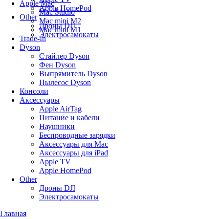
Apple Mac
Apple HomePod
Mac Studio
Other
Mac mini M2
Дроны DJI
Mac mini M1
Электросамокаты
Trade-In
Dyson
Стайлер Dyson
Фен Dyson
Выпрямитель Dyson
Пылесос Dyson
Консоли
Аксессуары
Apple AirTag
Питание и кабели
Наушники
Беспроводные зарядки
Аксессуары для Mac
Аксессуары для iPad
Apple TV
Apple HomePod
Other
Дроны DJI
Электросамокаты
Главная